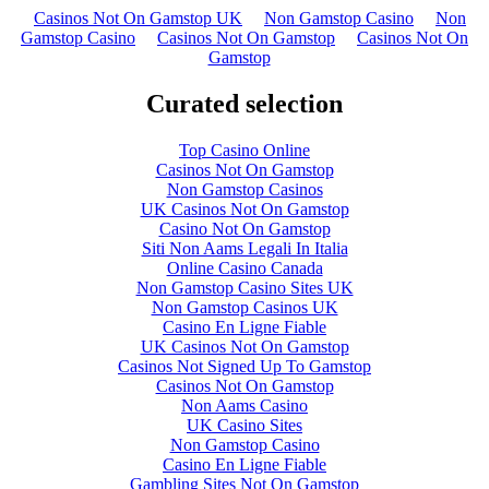
Casinos Not On Gamstop UK
Non Gamstop Casino
Non
Gamstop Casino
Casinos Not On Gamstop
Casinos Not On
Gamstop
Curated selection
Top Casino Online
Casinos Not On Gamstop
Non Gamstop Casinos
UK Casinos Not On Gamstop
Casino Not On Gamstop
Siti Non Aams Legali In Italia
Online Casino Canada
Non Gamstop Casino Sites UK
Non Gamstop Casinos UK
Casino En Ligne Fiable
UK Casinos Not On Gamstop
Casinos Not Signed Up To Gamstop
Casinos Not On Gamstop
Non Aams Casino
UK Casino Sites
Non Gamstop Casino
Casino En Ligne Fiable
Gambling Sites Not On Gamstop