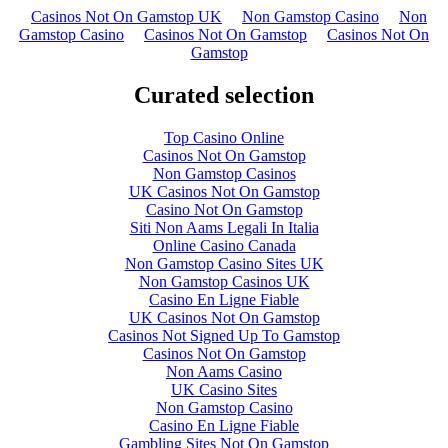
Casinos Not On Gamstop UK
Non Gamstop Casino
Non
Gamstop Casino
Casinos Not On Gamstop
Casinos Not On
Gamstop
Curated selection
Top Casino Online
Casinos Not On Gamstop
Non Gamstop Casinos
UK Casinos Not On Gamstop
Casino Not On Gamstop
Siti Non Aams Legali In Italia
Online Casino Canada
Non Gamstop Casino Sites UK
Non Gamstop Casinos UK
Casino En Ligne Fiable
UK Casinos Not On Gamstop
Casinos Not Signed Up To Gamstop
Casinos Not On Gamstop
Non Aams Casino
UK Casino Sites
Non Gamstop Casino
Casino En Ligne Fiable
Gambling Sites Not On Gamstop