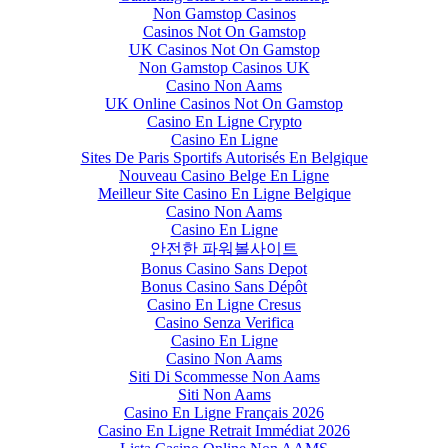
Non Gamstop Casinos
Casinos Not On Gamstop
UK Casinos Not On Gamstop
Non Gamstop Casinos UK
Casino Non Aams
UK Online Casinos Not On Gamstop
Casino En Ligne Crypto
Casino En Ligne
Sites De Paris Sportifs Autorisés En Belgique
Nouveau Casino Belge En Ligne
Meilleur Site Casino En Ligne Belgique
Casino Non Aams
Casino En Ligne
안전한 파워볼사이트
Bonus Casino Sans Depot
Bonus Casino Sans Dépôt
Casino En Ligne Cresus
Casino Senza Verifica
Casino En Ligne
Casino Non Aams
Siti Di Scommesse Non Aams
Siti Non Aams
Casino En Ligne Français 2026
Casino En Ligne Retrait Immédiat 2026