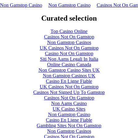
Non Gamstop Casino
Non Gamstop Casino
Casinos Not On Gam
Curated selection
Top Casino Online
Casinos Not On Gamstop
Non Gamstop Casinos
UK Casinos Not On Gamstop
Casino Not On Gamstop
Siti Non Aams Legali In Italia
Online Casino Canada
Non Gamstop Casino Sites UK
Non Gamstop Casinos UK
Casino En Ligne Fiable
UK Casinos Not On Gamstop
Casinos Not Signed Up To Gamstop
Casinos Not On Gamstop
Non Aams Casino
UK Casino Sites
Non Gamstop Casino
Casino En Ligne Fiable
Gambling Sites Not On Gamstop
Non Gamstop Casinos
Casinos Not On Gamstop