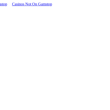
stop
Casinos Not On Gamstop