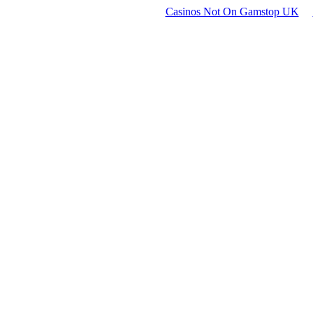
Casinos Not On Gamstop UK