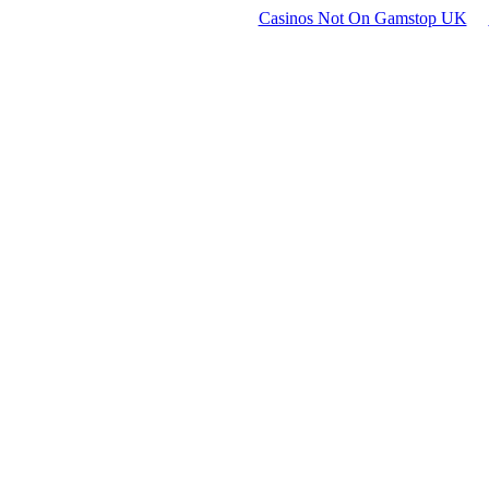
Casinos Not On Gamstop UK