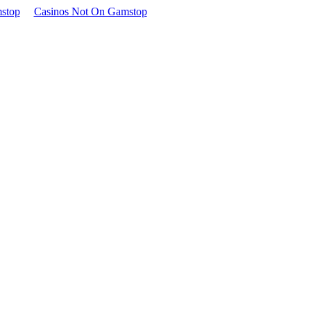
stop
Casinos Not On Gamstop