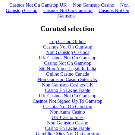
Casinos Not On Gamstop UK
Non Gamstop Casino
Non
Gamstop Casino
Casinos Not On Gamstop
Casinos Not On
Gamstop
Curated selection
Top Casino Online
Casinos Not On Gamstop
Non Gamstop Casinos
UK Casinos Not On Gamstop
Casino Not On Gamstop
Siti Non Aams Legali In Italia
Online Casino Canada
Non Gamstop Casino Sites UK
Non Gamstop Casinos UK
Casino En Ligne Fiable
UK Casinos Not On Gamstop
Casinos Not Signed Up To Gamstop
Casinos Not On Gamstop
Non Aams Casino
UK Casino Sites
Non Gamstop Casino
Casino En Ligne Fiable
Gambling Sites Not On Gamstop