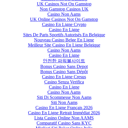
UK Casinos Not On Gamstop
Non Gamstop Casinos UK
Casino Non Aams
UK Online Casinos Not On Gamstop
Casino En Ligne Crypto
Casino En Ligne
Sites De Paris Sportifs Autorisés En Belgique
Nouveau Casino Belge En Ligne
Meilleur Site Casino En Ligne Belgique
Casino Non Aams
Casino En Ligne
안전한 파워볼사이트
Bonus Casino Sans Depot
Bonus Casino Sans Dépôt
Casino En Ligne Cresus
Casino Senza Verifica
Casino En Ligne
Casino Non Aams
Siti Di Scommesse Non Aams
Siti Non Aams
Casino En Ligne Français 2026
Casino En Ligne Retrait Immédiat 2026
Lista Casino Online Non AAMS
Comparatif Casino Sans KYC