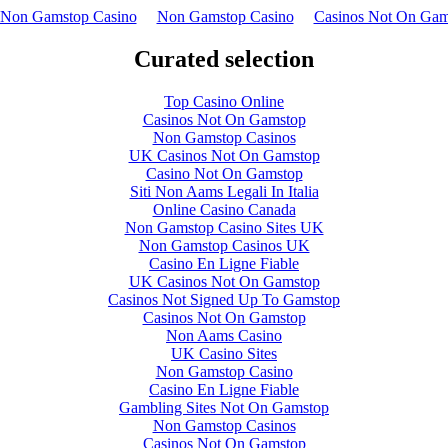
Non Gamstop Casino
Non Gamstop Casino
Casinos Not On Gam
Curated selection
Top Casino Online
Casinos Not On Gamstop
Non Gamstop Casinos
UK Casinos Not On Gamstop
Casino Not On Gamstop
Siti Non Aams Legali In Italia
Online Casino Canada
Non Gamstop Casino Sites UK
Non Gamstop Casinos UK
Casino En Ligne Fiable
UK Casinos Not On Gamstop
Casinos Not Signed Up To Gamstop
Casinos Not On Gamstop
Non Aams Casino
UK Casino Sites
Non Gamstop Casino
Casino En Ligne Fiable
Gambling Sites Not On Gamstop
Non Gamstop Casinos
Casinos Not On Gamstop