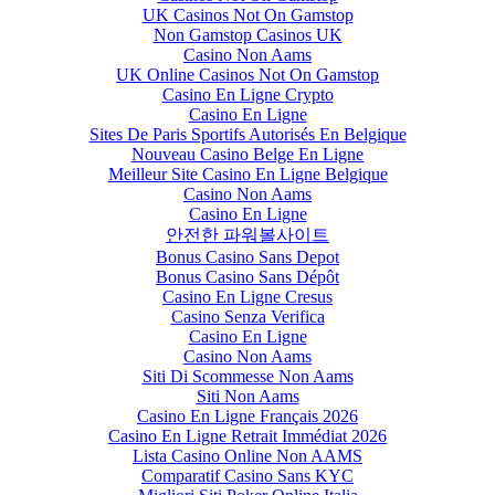
UK Casinos Not On Gamstop
Non Gamstop Casinos UK
Casino Non Aams
UK Online Casinos Not On Gamstop
Casino En Ligne Crypto
Casino En Ligne
Sites De Paris Sportifs Autorisés En Belgique
Nouveau Casino Belge En Ligne
Meilleur Site Casino En Ligne Belgique
Casino Non Aams
Casino En Ligne
안전한 파워볼사이트
Bonus Casino Sans Depot
Bonus Casino Sans Dépôt
Casino En Ligne Cresus
Casino Senza Verifica
Casino En Ligne
Casino Non Aams
Siti Di Scommesse Non Aams
Siti Non Aams
Casino En Ligne Français 2026
Casino En Ligne Retrait Immédiat 2026
Lista Casino Online Non AAMS
Comparatif Casino Sans KYC