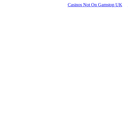
Casinos Not On Gamstop UK