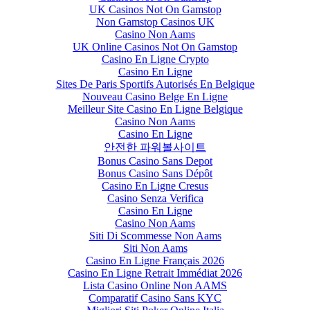
UK Casinos Not On Gamstop
Non Gamstop Casinos UK
Casino Non Aams
UK Online Casinos Not On Gamstop
Casino En Ligne Crypto
Casino En Ligne
Sites De Paris Sportifs Autorisés En Belgique
Nouveau Casino Belge En Ligne
Meilleur Site Casino En Ligne Belgique
Casino Non Aams
Casino En Ligne
안전한 파워볼사이트
Bonus Casino Sans Depot
Bonus Casino Sans Dépôt
Casino En Ligne Cresus
Casino Senza Verifica
Casino En Ligne
Casino Non Aams
Siti Di Scommesse Non Aams
Siti Non Aams
Casino En Ligne Français 2026
Casino En Ligne Retrait Immédiat 2026
Lista Casino Online Non AAMS
Comparatif Casino Sans KYC